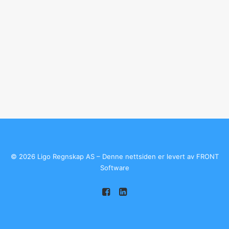
©
2026 Ligo Regnskap AS – Denne nettsiden er levert av
FRONT
Software