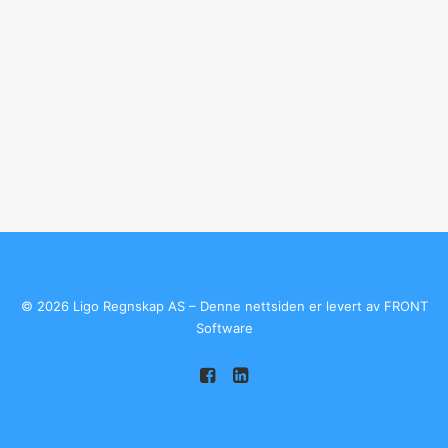
©
2026 Ligo Regnskap AS – Denne nettsiden er levert av
FRONT
Software